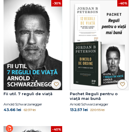
-30%
-40%
Fii util. 7 reguli de viață
Pachet Reguli pentru o
viață mai bună
Arnold Schwarzanegger
Arnold Schwarzanegger
43.66 lei
132.57 lei
62.37 lei
220.95 lei
-40%