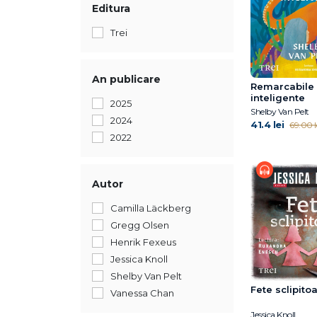
Editura
Trei
An publicare
Remarcabile 
inteligente
2025
Shelby Van Pelt
2024
41.4 lei
69.00 l
2022
Autor
Camilla Läckberg
Gregg Olsen
Henrik Fexeus
Jessica Knoll
Shelby Van Pelt
Fete sclipito
Vanessa Chan
Jessica Knoll