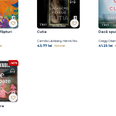
făpturi
Cutia
Dacă spui 
Camilla Läckberg, Henrik Fexeus
Gregg Olsen
43.77 lei
41.23 lei
ei
72.94 lei
6
-40%
are