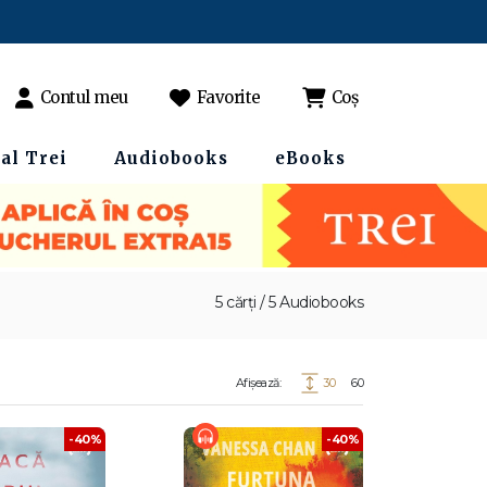
Contul meu
Favorite
Coș
al Trei
Audiobooks
eBooks
5 cărți / 5 Audiobooks
Afișează:
30
60
-40%
-40%