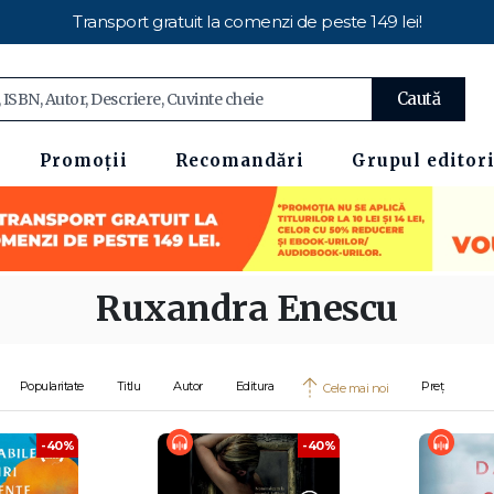
Transport gratuit la comenzi de peste 149 lei!
Caută
Promoții
Recomandări
Grupul editori
Ruxandra Enescu
Popularitate
Titlu
Autor
Editura
Preț
Cele mai noi
-40%
-40%