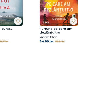
cuiva...
Furtuna pe care am
dezlănțuit-o
Vanessa Chan
34.89 lei
8.71 lei
58.14 lei