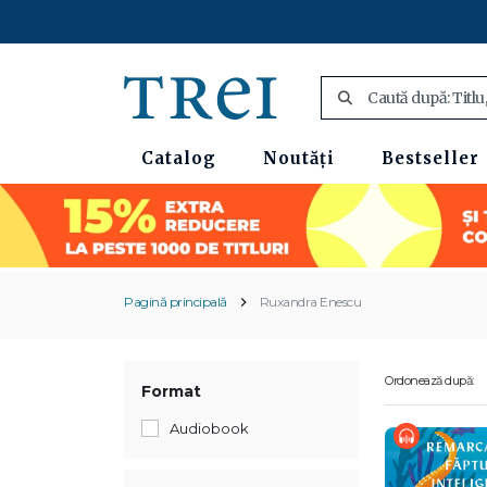
Catalog
Noutăți
Bestseller
Pagină principală
Ruxandra Enescu
Ordonează după:
Format
Audiobook