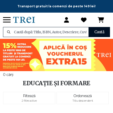
Transport gratuit la comenzi de peste 149 lei!
Caută
0 cărți
EDUCAȚIE ȘI FORMARE
Filtează
Ordonează
2 filtre active
Titlu descendent