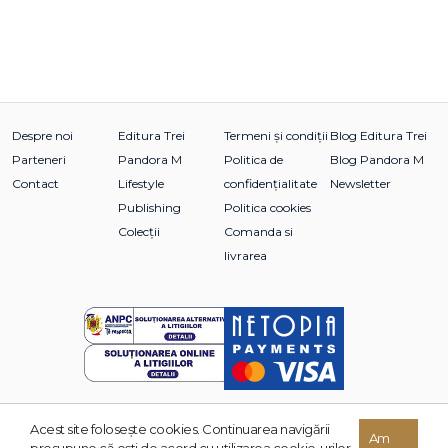
Despre noi
Editura Trei
Termeni și condiții
Blog Editura Trei
Parteneri
Pandora M
Politica de
Blog Pandora M
Contact
Lifestyle
confidențialitate
Newsletter
Publishing
Politica cookies
Colecții
Comanda si
livrarea
Acest site foloseşte cookies. Continuarea navigării
© 2026 Grupul Editorial TREI. Toate drepturile rezervate.
Am
presupune că eşti de acord cu utilizarea cookie-urilor.