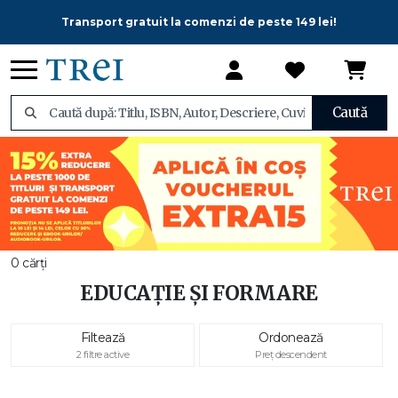
Transport gratuit la comenzi de peste 149 lei!
Caută
0 cărți
EDUCAȚIE ȘI FORMARE
Filtează
Ordonează
2 filtre active
Preț descendent