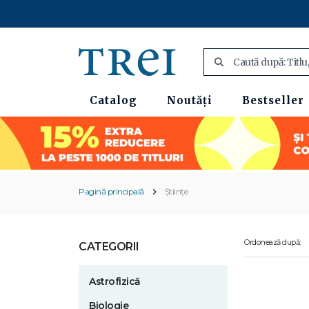
Catalog
Noutăți
Bestseller
Pagină principală
Științe
Ordonează după:
CATEGORII
Astrofizică
Biologie