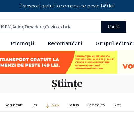
Transport gratuit la comenzi de peste 149 lei!
Caută
Promoții
Recomandări
Grupul editori
Științe
Popularitate
Titlu
Editura
Cele mai noi
Preț
Autor