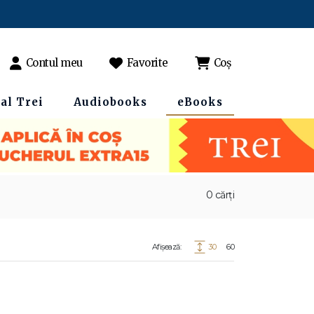
Contul meu
Favorite
Coș
al Trei
Audiobooks
eBooks
0 cărți
Afișează:
30
60