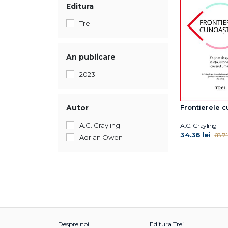
Editura
Trei
An publicare
2023
Autor
Frontierele c
A.C. Grayling
A.C. Grayling
34.36 lei
68.71 
Adrian Owen
Despre noi
Editura Trei