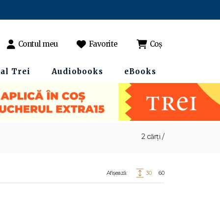
Contul meu
Favorite
Coș
al Trei
Audiobooks
eBooks
2 cărți /
Afișează:
30
60