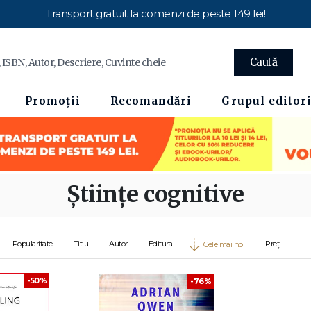
Transport gratuit la comenzi de peste 149 lei!
Caută
Promoții
Recomandări
Grupul editori
Științe cognitive
Popularitate
Titlu
Autor
Editura
Preț
Cele mai noi
-50%
-76%