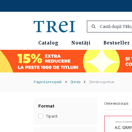
Catalog
Noutăți
Bestseller
Pagină principală
Științe
Științe cognitive
Ordonează după:
Format
Tiparit