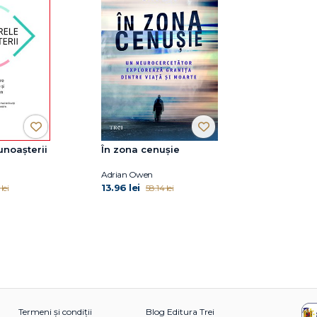
unoașterii
În zona cenușie
Adrian Owen
13.96 lei
lei
58.14 lei
Termeni și condiții
Blog Editura Trei