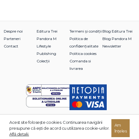
Despre noi
Editura Trei
Termeni și condiții
Blog Editura Trei
Parteneri
Pandora M
Politica de
Blog Pandora M
Contact
Lifestyle
confidențialitate
Newsletter
Publishing
Politica cookies
Colecții
Comanda si
livrarea
Acest site foloseşte cookies. Continuarea navigării
© 2026 Grupul Editorial TREI. Toate drepturile rezervate.
Am
presupune că eşti de acord cu utilizarea cookie-urilor.
înțeles
Dezvoltat de:
Află detalii.