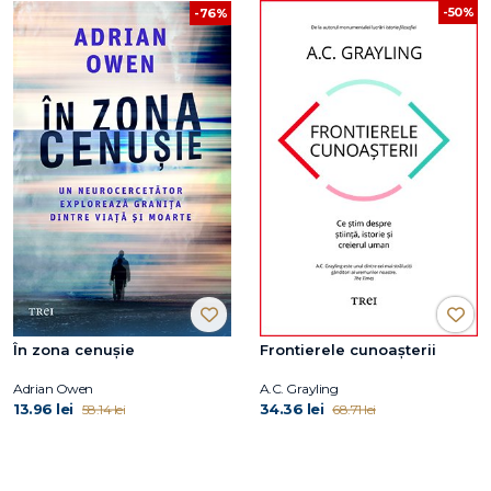
-50%
-76%
În zona cenușie
Frontierele cunoașterii
Adrian Owen
A.C. Grayling
13.96 lei
34.36 lei
58.14 lei
68.71 lei