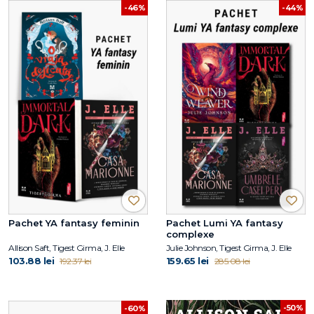
-46%
-44%
Pachet YA fantasy feminin
Pachet Lumi YA fantasy
complexe
Allison Saft, Tigest Girma, J. Elle
Julie Johnson, Tigest Girma, J. Elle
103.88 lei
159.65 lei
192.37 lei
285.08 lei
-50%
-60%