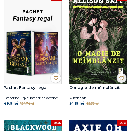
Pachet Fantasy regal
O magie de neîmblânzit
Catherine Doyle, Katherine Webber
Allison Saft
49.9 lei
31.19 lei
124.74 lei
62.37 lei
-83%
-50%