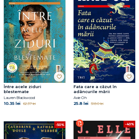
Între acele ziduri
Fata care a căzut în
blestemate
adâncurile mării
Lauren Blackwood
Axie Oh
10.35 lei
25.8 lei
62.37 lei
51.80 lei
-40%
-50%