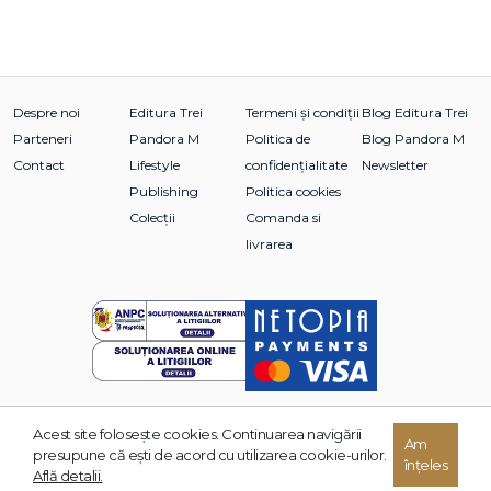
Despre noi
Editura Trei
Termeni și condiții
Blog Editura Trei
Parteneri
Pandora M
Politica de
Blog Pandora M
Contact
Lifestyle
confidențialitate
Newsletter
Publishing
Politica cookies
Colecții
Comanda si
livrarea
Acest site foloseşte cookies. Continuarea navigării
© 2026 Grupul Editorial TREI. Toate drepturile rezervate.
Am
presupune că eşti de acord cu utilizarea cookie-urilor.
înțeles
Dezvoltat de:
Află detalii.