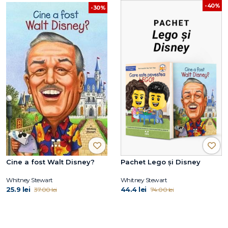
-40%
-30%
Cine a fost Walt Disney?
Pachet Lego și Disney
Whitney Stewart
Whitney Stewart
25.9 lei
44.4 lei
37.00 lei
74.00 lei