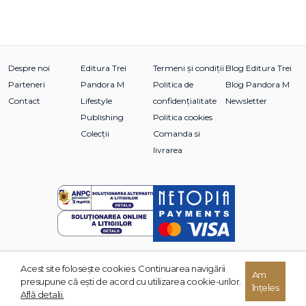
Despre noi
Editura Trei
Termeni și condiții
Blog Editura Trei
Parteneri
Pandora M
Politica de
Blog Pandora M
Contact
Lifestyle
confidențialitate
Newsletter
Publishing
Politica cookies
Colecții
Comanda si
livrarea
Acest site foloseşte cookies. Continuarea navigării
© 2026 Grupul Editorial TREI. Toate drepturile rezervate.
Am
presupune că eşti de acord cu utilizarea cookie-urilor.
înțeles
Dezvoltat de:
Află detalii.