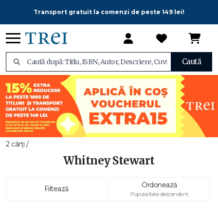
Transport gratuit la comenzi de peste 149 lei!
Caută
2 cărți /
Whitney Stewart
Ordonează
Filtează
Popularitate descendent