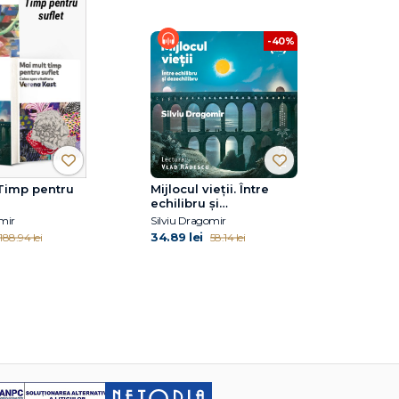
-40%
Timp pentru
Mijlocul vieții. Între
echilibru și
dezechilibru
mir
Silviu Dragomir
34.89 lei
188.94 lei
58.14 lei