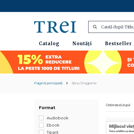
Catalog
Noutăți
Bestseller
Pagină principală
Silviu Dragomir
Ordonează după:
Format
Audiobook
Ebook
Tiparit