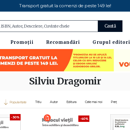
Transport gratuit la comenzi de peste 149 lei!
Caută
Promoții
Recomandări
Grupul editori
Silviu Dragomir
Titlu
Autor
Editura
Cele mai noi
Preț
Popularitate
-30%
-40%