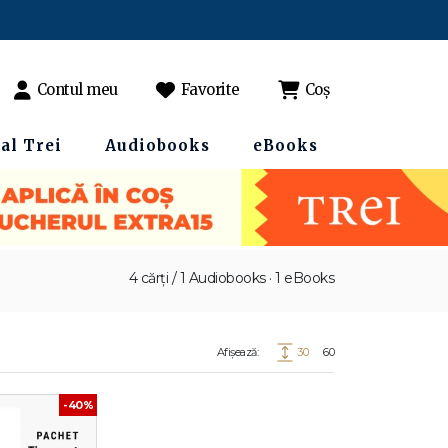
Contul meu
Favorite
Coș
al Trei
Audiobooks
eBooks
4 cărți / 1 Audiobooks · 1 eBooks
Afișează:
30
60
-40%