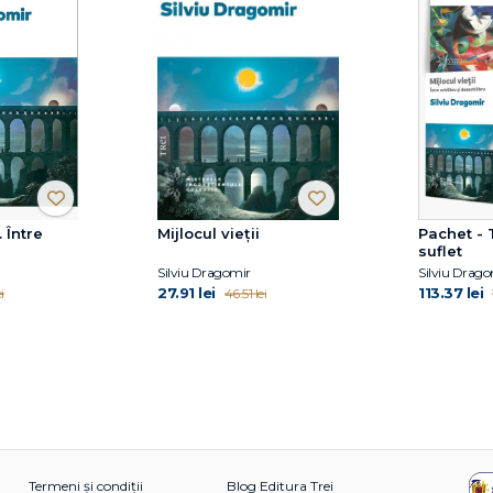
. Între
Mijlocul vieții
Pachet - 
suflet
Silviu Dragomir
Silviu Drago
27.91 lei
113.37 lei
i
46.51 lei
Termeni și condiții
Blog Editura Trei