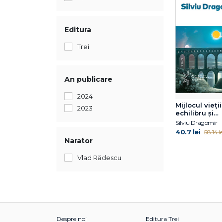
Editura
Trei
An publicare
2024
Mijlocul vieții
2023
echilibru și
dezechilibru
Silviu Dragomir
40.7 lei
58.14 le
Narator
Vlad Rădescu
Despre noi
Editura Trei