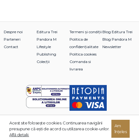
Despre noi
Editura Trei
Termeni și condiții
Blog Editura Trei
Parteneri
Pandora M
Politica de
Blog Pandora M
Contact
Lifestyle
confidențialitate
Newsletter
Publishing
Politica cookies
Colecții
Comanda si
livrarea
Acest site foloseşte cookies. Continuarea navigării
© 2026 Grupul Editorial TREI. Toate drepturile rezervate.
Am
presupune că eşti de acord cu utilizarea cookie-urilor.
înțeles
Dezvoltat de:
Află detalii.