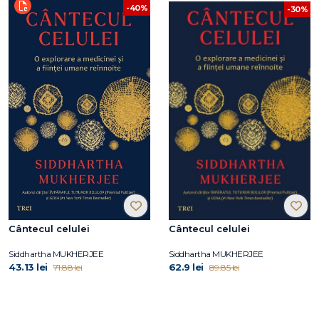
-40%
-30%
Cântecul celulei
Cântecul celulei
Siddhartha MUKHERJEE
Siddhartha MUKHERJEE
43.13 lei
62.9 lei
71.88 lei
89.85 lei