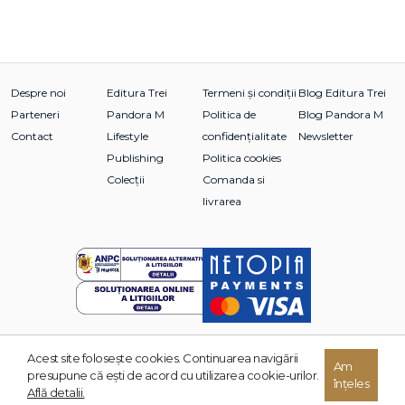
Despre noi
Editura Trei
Termeni și condiții
Blog Editura Trei
Parteneri
Pandora M
Politica de
Blog Pandora M
Contact
Lifestyle
confidențialitate
Newsletter
Publishing
Politica cookies
Colecții
Comanda si
livrarea
Acest site foloseşte cookies. Continuarea navigării
© 2026 Grupul Editorial TREI. Toate drepturile rezervate.
Am
presupune că eşti de acord cu utilizarea cookie-urilor.
înțeles
Dezvoltat de:
Află detalii.