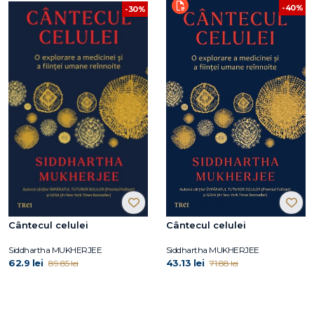
-40%
-30%
Cântecul celulei
Cântecul celulei
Siddhartha MUKHERJEE
Siddhartha MUKHERJEE
62.9 lei
43.13 lei
89.85 lei
71.88 lei