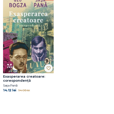
Exasperarea creatoare:
corespondență
Sașa Pană
14.12 lei
94.08 lei