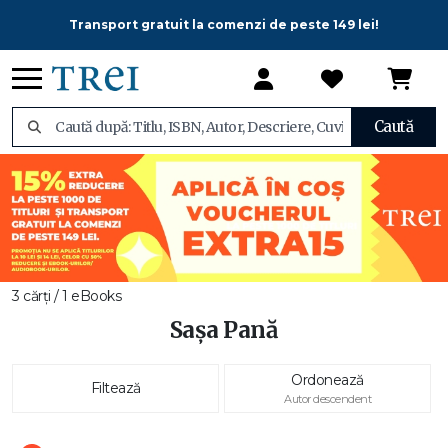
Transport gratuit la comenzi de peste 149 lei!
Caută
3 cărți / 1 eBooks
Sașa Pană
Ordonează
Filtează
Autor descendent