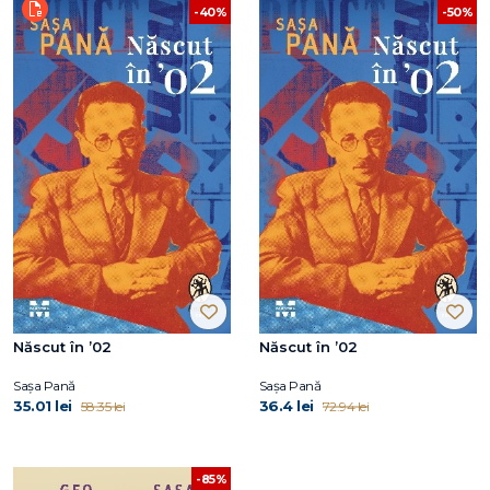
-40%
-50%
Născut în ’02
Născut în ’02
Sașa Pană
Sașa Pană
35.01 lei
36.4 lei
58.35 lei
72.94 lei
-85%