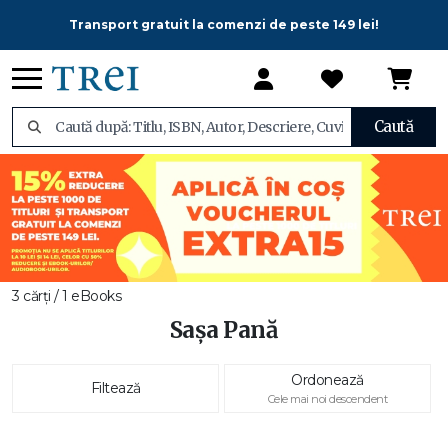
Transport gratuit la comenzi de peste 149 lei!
Caută
3 cărți / 1 eBooks
Sașa Pană
Ordonează
Filtează
Cele mai noi descendent