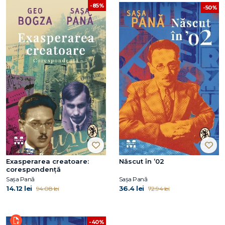
-85%
-50%
Exasperarea creatoare:
Născut în ’02
corespondență
Sașa Pană
Sașa Pană
14.12 lei
36.4 lei
94.08 lei
72.94 lei
-40%