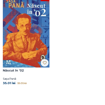
Născut în ’02
Sașa Pană
35.01 lei
58.35 lei