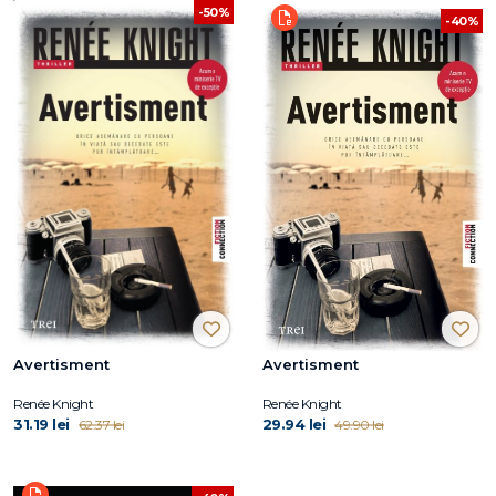
-50%
-40%
Avertisment
Avertisment
Renée Knight
Renée Knight
31.19 lei
29.94 lei
62.37 lei
49.90 lei