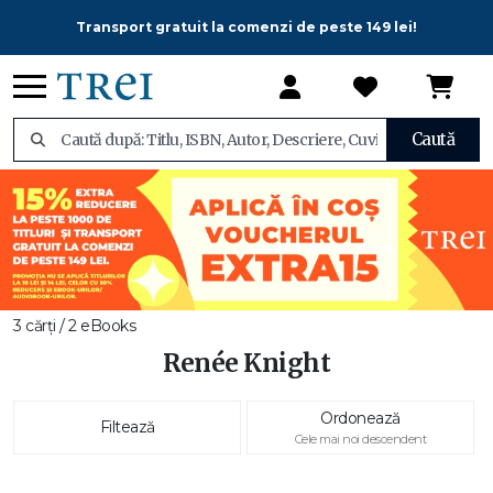
Transport gratuit la comenzi de peste 149 lei!
Caută
3 cărți / 2 eBooks
Renée Knight
Ordonează
Filtează
Cele mai noi descendent