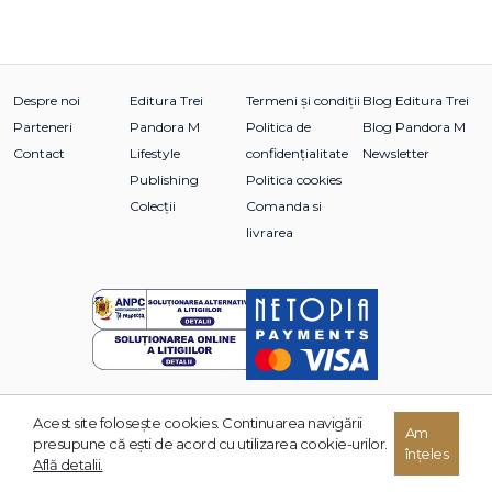
Despre noi
Editura Trei
Termeni și condiții
Blog Editura Trei
Parteneri
Pandora M
Politica de
Blog Pandora M
Contact
Lifestyle
confidențialitate
Newsletter
Publishing
Politica cookies
Colecții
Comanda si
livrarea
Acest site foloseşte cookies. Continuarea navigării
© 2026 Grupul Editorial TREI. Toate drepturile rezervate.
Am
presupune că eşti de acord cu utilizarea cookie-urilor.
înțeles
Dezvoltat de:
Află detalii.