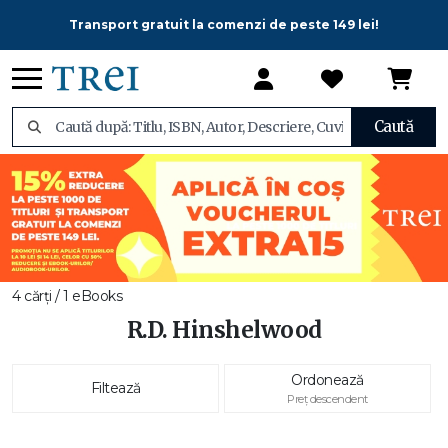
Transport gratuit la comenzi de peste 149 lei!
Caută
4 cărți / 1 eBooks
R.D. Hinshelwood
Ordonează
Filtează
Preț descendent