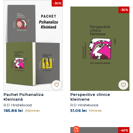
-30%
-30%
Pachet Psihanaliza
Perspective clinice
Kleiniană
kleiniene
R.D. Hinshelwood
R.D. Hinshelwood
165.86 lei
51.06 lei
236.94 lei
72.94 lei
-40%