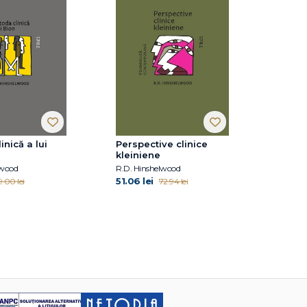
inică a lui
Perspective clinice
kleiniene
lwood
R.D. Hinshelwood
51.06 lei
9.00 lei
72.94 lei