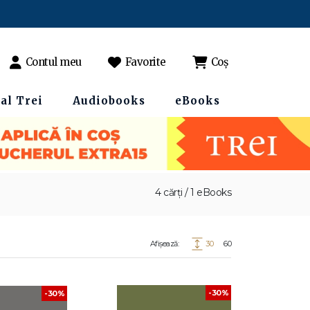
Contul meu
Favorite
Coș
al Trei
Audiobooks
eBooks
4 cărți / 1 eBooks
Afișează:
30
60
-30%
-30%