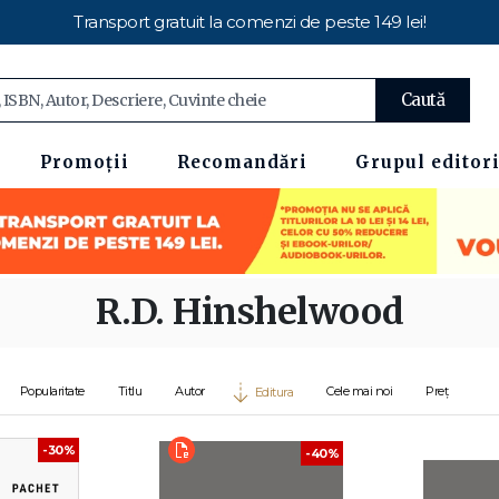
Transport gratuit la comenzi de peste 149 lei!
Caută
Promoții
Recomandări
Grupul editori
R.D. Hinshelwood
Popularitate
Titlu
Autor
Cele mai noi
Preț
Editura
-30%
-40%