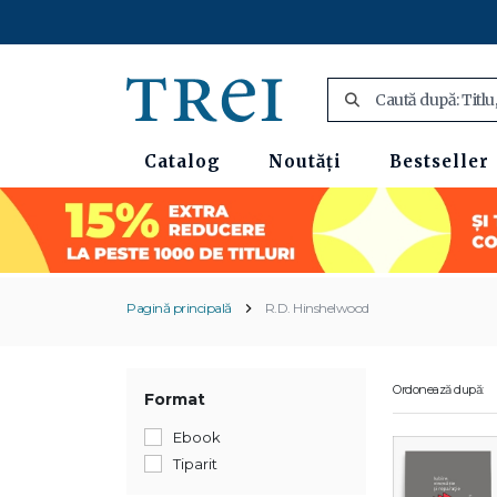
Catalog
Noutăți
Bestseller
Pagină principală
R.D. Hinshelwood
Ordonează după:
Format
Ebook
Tiparit