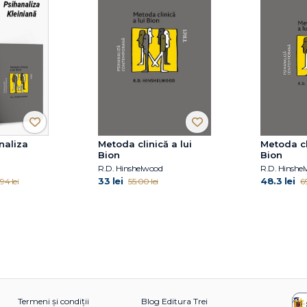
naliza
Metoda clinică a lui
Metoda cl
Bion
Bion
R.D. Hinshelwood
R.D. Hinshe
33 lei
48.3 lei
94 lei
55.00 lei
6
Termeni și condiții
Blog Editura Trei