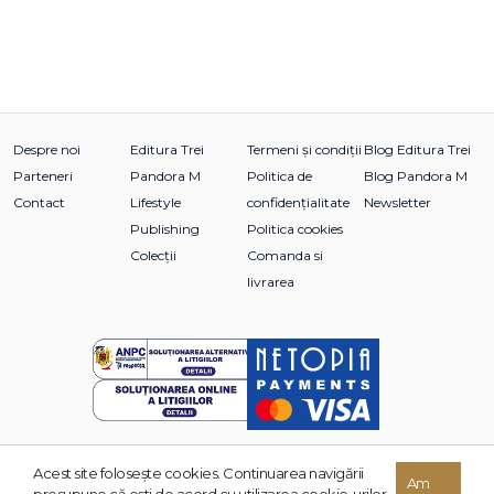
Despre noi
Editura Trei
Termeni și condiții
Blog Editura Trei
Parteneri
Pandora M
Politica de
Blog Pandora M
Contact
Lifestyle
confidențialitate
Newsletter
Publishing
Politica cookies
Colecții
Comanda si
livrarea
Acest site foloseşte cookies. Continuarea navigării
© 2026 Grupul Editorial TREI. Toate drepturile rezervate.
Am
presupune că eşti de acord cu utilizarea cookie-urilor.