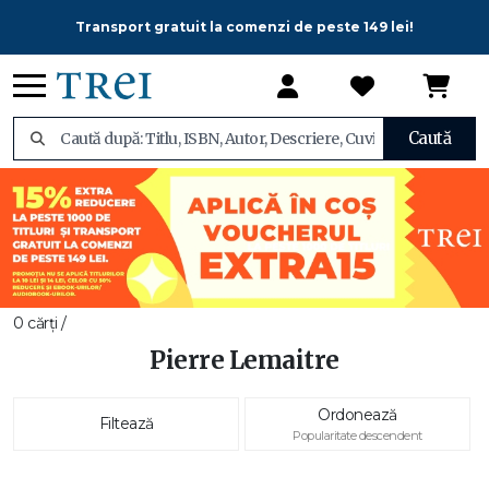
Transport gratuit la comenzi de peste 149 lei!
Caută
0 cărți /
Pierre Lemaitre
Ordonează
Filtează
Popularitate descendent