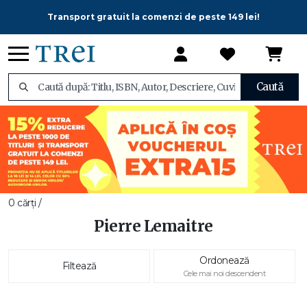
Transport gratuit la comenzi de peste 149 lei!
Caută
0 cărți /
Pierre Lemaitre
Ordonează
Filtează
Cele mai noi descendent