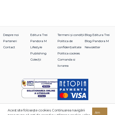
Despre noi
Editura Trei
Termeni și condiții
Blog Editura Trei
Parteneri
Pandora M
Politica de
Blog Pandora M
Contact
Lifestyle
confidențialitate
Newsletter
Publishing
Politica cookies
Colecții
Comanda si
livrarea
Acest site foloseşte cookies. Continuarea navigării
© 2026 Grupul Editorial TREI. Toate drepturile rezervate.
Am
presupune că eşti de acord cu utilizarea cookie-urilor.