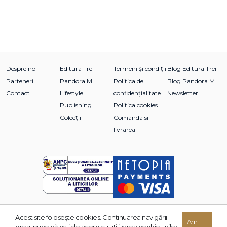
Despre noi
Editura Trei
Termeni și condiții
Blog Editura Trei
Parteneri
Pandora M
Politica de
Blog Pandora M
Contact
Lifestyle
confidențialitate
Newsletter
Publishing
Politica cookies
Colecții
Comanda si
livrarea
Acest site foloseşte cookies. Continuarea navigării
© 2026 Grupul Editorial TREI. Toate drepturile rezervate.
Am
presupune că eşti de acord cu utilizarea cookie-urilor.