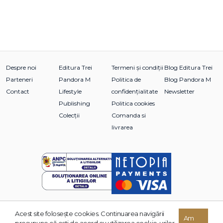
Despre noi
Editura Trei
Termeni și condiții
Blog Editura Trei
Parteneri
Pandora M
Politica de
Blog Pandora M
Contact
Lifestyle
confidențialitate
Newsletter
Publishing
Politica cookies
Colecții
Comanda si
livrarea
Acest site foloseşte cookies. Continuarea navigării
© 2026 Grupul Editorial TREI. Toate drepturile rezervate.
Am
presupune că eşti de acord cu utilizarea cookie-urilor.