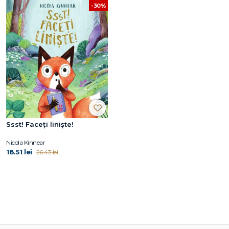
-30%
Ssst! Faceți liniște!
Nicola Kinnear
18.51 lei
26.43 lei