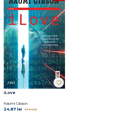
iLove
Naomi Gibson
24.87 lei
41.44 lei