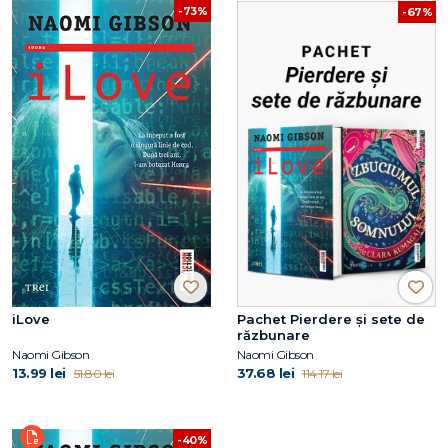
-73%
-67%
iLove
Pachet Pierdere și sete de
răzbunare
Naomi Gibson
Naomi Gibson
13.99 lei
37.68 lei
51.80 lei
114.17 lei
-40%