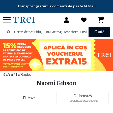
Transport gratuit la comenzi de peste 149 lei!
Caută
3 cărți / 1 eBooks
Naomi Gibson
Ordonează
Filtează
Popularitate descendent