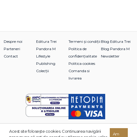
Despre noi
Editura Trei
Termeni și condiții
Blog Editura Trei
Parteneri
Pandora M
Politica de
Blog Pandora M
Contact
Lifestyle
confidențialitate
Newsletter
Publishing
Politica cookies
Colecții
Comanda si
livrarea
Acest site foloseşte cookies. Continuarea navigării
© 2026 Grupul Editorial TREI. Toate drepturile rezervate.
Am
presupune că eşti de acord cu utilizarea cookie-urilor.