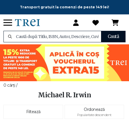
Transport gratuit la comenzi de peste 149 lei!
Caută
0 cărți /
Michael R. Irwin
Ordonează
Filtează
Popularitate descendent