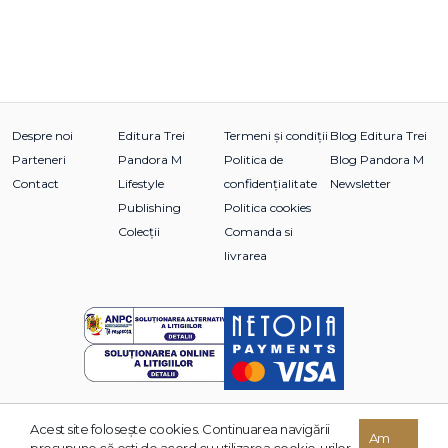
Despre noi
Editura Trei
Termeni și condiții
Blog Editura Trei
Parteneri
Pandora M
Politica de
Blog Pandora M
Contact
Lifestyle
confidențialitate
Newsletter
Publishing
Politica cookies
Colecții
Comanda si
livrarea
Acest site foloseşte cookies. Continuarea navigării
© 2026 Grupul Editorial TREI. Toate drepturile rezervate.
Am
presupune că eşti de acord cu utilizarea cookie-urilor.