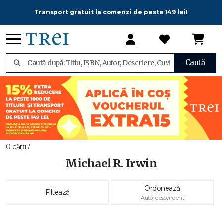
Transport gratuit la comenzi de peste 149 lei!
Caută
0 cărți /
Michael R. Irwin
Ordonează
Filtează
Autor descendent