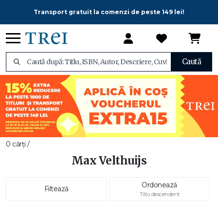
Transport gratuit la comenzi de peste 149 lei!
Caută
0 cărți /
Max Velthuijs
Ordonează
Filtează
Titlu descendent