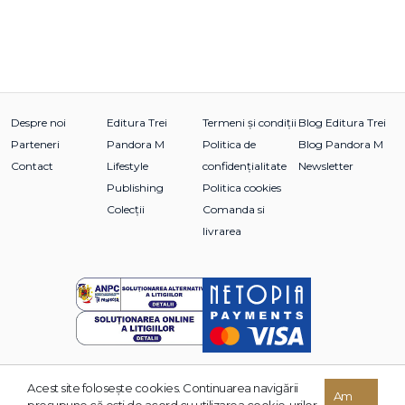
Despre noi
Editura Trei
Termeni și condiții
Blog Editura Trei
Parteneri
Pandora M
Politica de
Blog Pandora M
Contact
Lifestyle
confidențialitate
Newsletter
Publishing
Politica cookies
Colecții
Comanda si
livrarea
Acest site foloseşte cookies. Continuarea navigării
© 2026 Grupul Editorial TREI. Toate drepturile rezervate.
Am
presupune că eşti de acord cu utilizarea cookie-urilor.