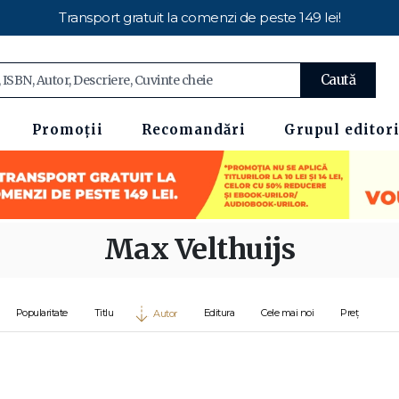
Transport gratuit la comenzi de peste 149 lei!
Caută
Promoții
Recomandări
Grupul editori
Max Velthuijs
Popularitate
Titlu
Editura
Cele mai noi
Preț
Autor