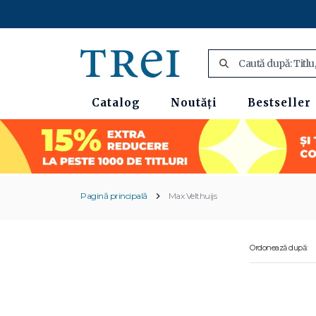
Catalog
Noutăți
Bestseller
Pagină principală
Max Velthuijs
Ordonează după: