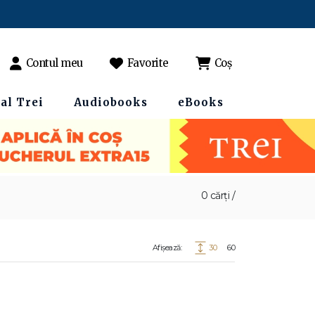
Contul meu
Favorite
Coș
al Trei
Audiobooks
eBooks
0 cărți /
Afișează:
30
60