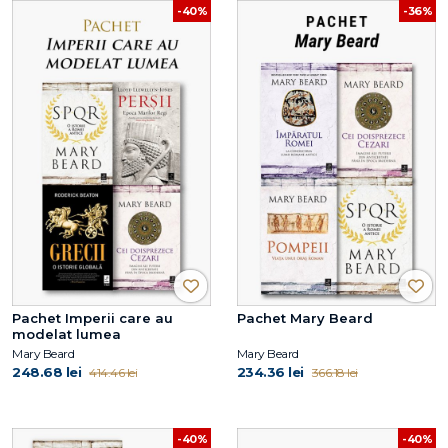
-40%
-36%
Pachet Imperii care au
Pachet Mary Beard
modelat lumea
Mary Beard
Mary Beard
248.68 lei
234.36 lei
414.46 lei
366.18 lei
-40%
-40%