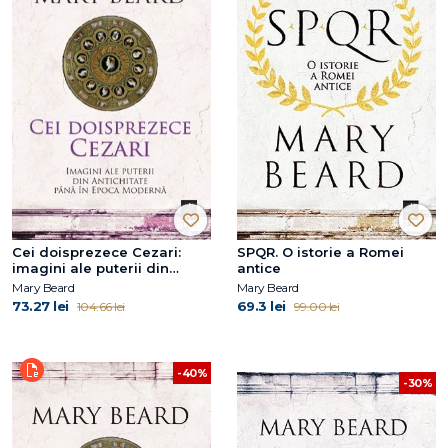
Cei doisprezece Cezari:
SPQR. O istorie a Romei
imagini ale puterii din
antice
Antichitate până în Epoca
Mary Beard
Mary Beard
Modernă
73.27 lei
69.3 lei
104.66 lei
99.00 lei
-40%
-30%