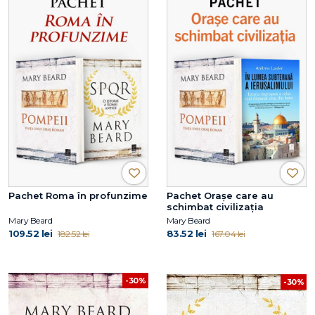
Pachet Roma în profunzime
Pachet Orașe care au
schimbat civilizația
Mary Beard
Mary Beard
109.52 lei
83.52 lei
182.52 lei
167.04 lei
-30%
-30%