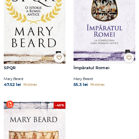
SPQR
Împăratul Romei
Mary Beard
Mary Beard
47.52 lei
55.3 lei
79.20 lei
79.00 lei
-40%