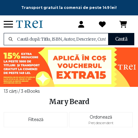
Transport gratuit la comenzi de peste 149 lei!
Caută
13 cărți / 3 eBooks
Mary Beard
Ordonează
Filtează
Preț descendent