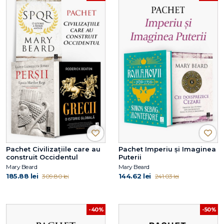
Pachet Civilizațiile care au
Pachet Imperiu și Imaginea
construit Occidentul
Puterii
Mary Beard
Mary Beard
185.88 lei
144.62 lei
309.80 lei
241.03 lei
-40%
-50%