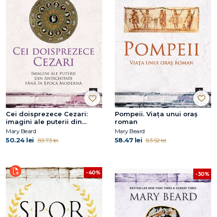
Cei doisprezece Cezari:
Pompeii. Viața unui oraș
imagini ale puterii din
roman
Antichitate până în Epoca
Mary Beard
Mary Beard
Modernă
50.24 lei
58.47 lei
83.73 lei
83.52 lei
-40%
-30%