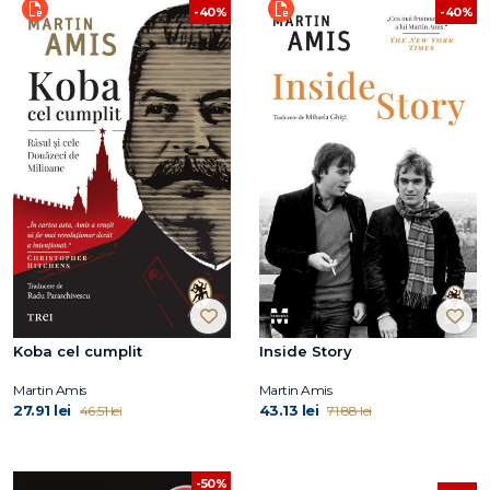
-40%
-40%
Koba cel cumplit
Inside Story
Martin Amis
Martin Amis
27.91 lei
43.13 lei
46.51 lei
71.88 lei
-50%