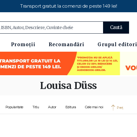
Transport gratuit la comenzi de peste 149 lei!
Caută
Promoții
Recomandări
Grupul editori
Louisa Düss
Popularitate
Titlu
Autor
Editura
Cele mai noi
Preț