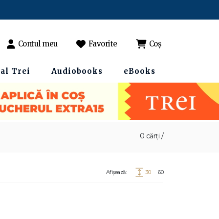
Contul meu
Favorite
Coș
al Trei
Audiobooks
eBooks
0 cărți /
Afișează:
30
60