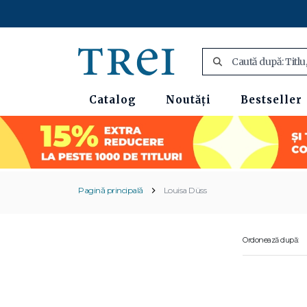
Catalog
Noutăți
Bestseller
Pagină principală
Louisa Düss
Ordonează după: