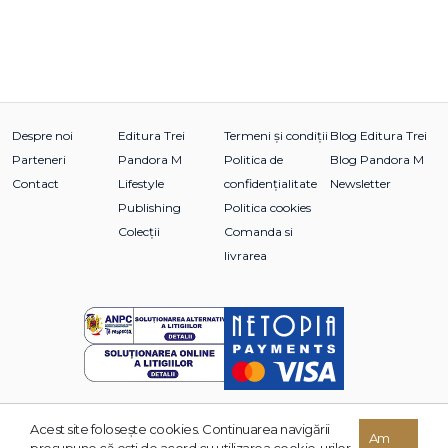
Despre noi
Editura Trei
Termeni și condiții
Blog Editura Trei
Parteneri
Pandora M
Politica de
Blog Pandora M
Contact
Lifestyle
confidențialitate
Newsletter
Publishing
Politica cookies
Colecții
Comanda si
livrarea
Acest site foloseşte cookies. Continuarea navigării
© 2026 Grupul Editorial TREI. Toate drepturile rezervate.
Am
presupune că eşti de acord cu utilizarea cookie-urilor.