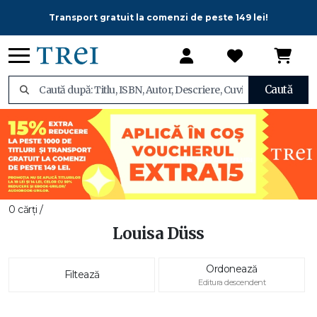
Transport gratuit la comenzi de peste 149 lei!
Caută
0 cărți /
Louisa Düss
Ordonează
Filtează
Editura descendent