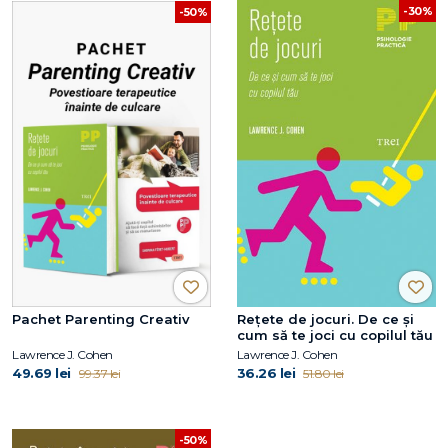
-30%
-50%
Pachet Parenting Creativ
Reţete de jocuri. De ce şi
cum să te joci cu copilul tău
Lawrence J. Cohen
Lawrence J. Cohen
49.69 lei
36.26 lei
99.37 lei
51.80 lei
-50%