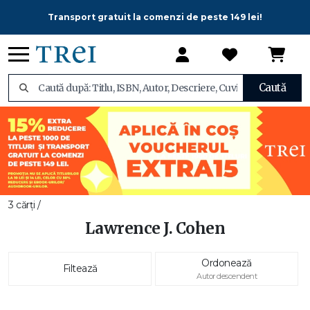
Transport gratuit la comenzi de peste 149 lei!
Caută
3 cărți /
Lawrence J. Cohen
Ordonează
Filtează
Autor descendent