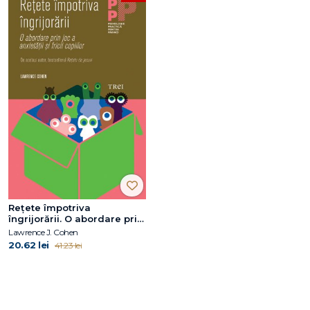
Reţete împotriva
îngrijorării. O abordare prin
joc a anxietăţii şi fricii
Lawrence J. Cohen
copiilor
20.62 lei
41.23 lei