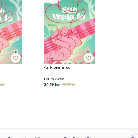
Sub vraja ta
Laura Wood
31.19 lei
 lei
62.37 lei