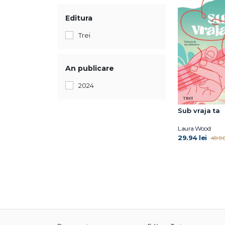
Editura
Trei
An publicare
2024
Sub vraja ta
Laura Wood
29.94 lei
49.90