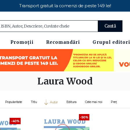
Transport gratuit la comenzi de peste 149 lei!
Caută
Promoții
Recomandări
Grupul editori
Laura Wood
Popularitate
Titlu
Editura
Cele mai noi
Preț
Autor
-50%
-40%