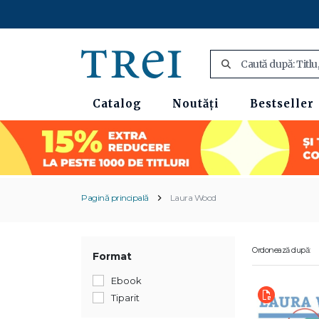
Catalog
Noutăți
Bestseller
Pagină principală
Laura Wood
Ordonează după:
Format
Ebook
Tiparit