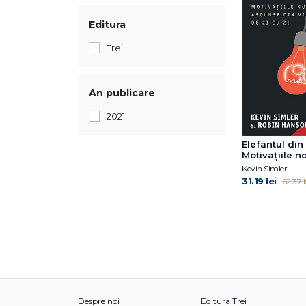
Editura
Trei
An publicare
2021
Elefantul din 
Motivațiile n
ascunse din 
Kevin Simler
zi cu zi
31.19 lei
62.37 l
Despre noi
Editura Trei