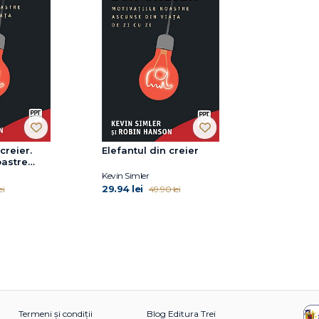
creier.
Elefantul din creier
oastre
viața de
Kevin Simler
29.94 lei
ei
49.90 lei
Termeni și condiții
Blog Editura Trei