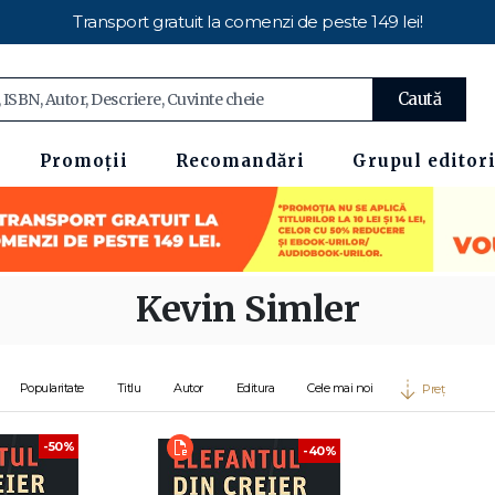
Transport gratuit la comenzi de peste 149 lei!
Caută
Promoții
Recomandări
Grupul editori
Kevin Simler
Popularitate
Titlu
Autor
Editura
Cele mai noi
Preț
-50%
-40%