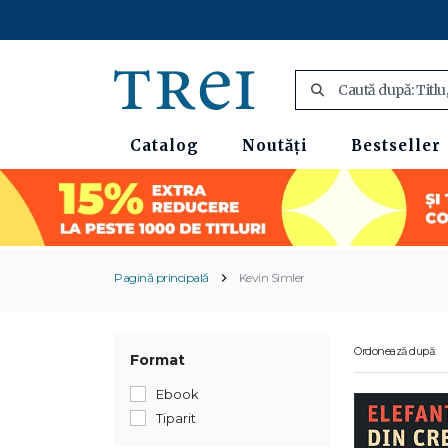
Catalog
Noutăți
Bestseller
Pagină principală
Kevin Simler
Ordonează după:
Format
Ebook
Tiparit