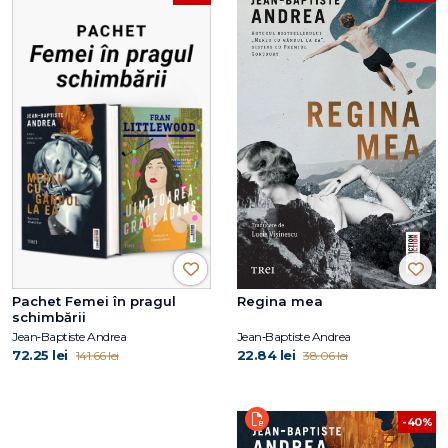
Pachet Femei în pragul
Regina mea
schimbării
Jean‑Baptiste Andrea
Jean‑Baptiste Andrea
72.25 lei
22.84 lei
141.66 lei
38.06 lei
-40%