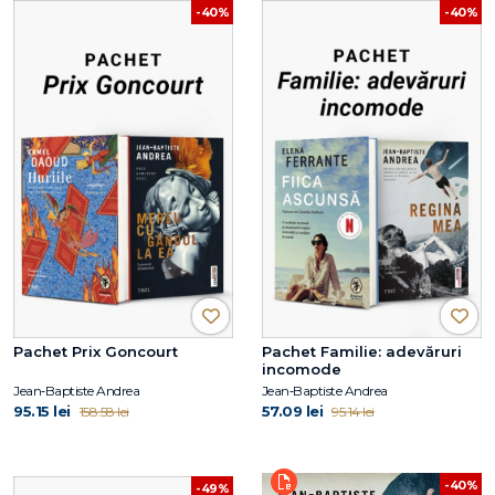
-40%
-40%
Pachet Prix Goncourt
Pachet Familie: adevăruri
incomode
Jean‑Baptiste Andrea
Jean‑Baptiste Andrea
95.15 lei
57.09 lei
158.58 lei
95.14 lei
-40%
-49%