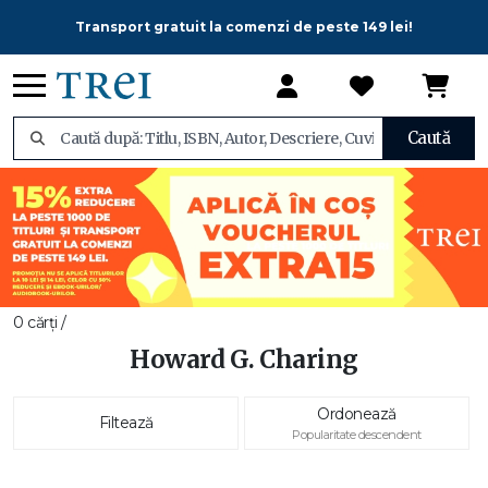
Transport gratuit la comenzi de peste 149 lei!
Caută
0 cărți /
Howard G. Charing
Ordonează
Filtează
Popularitate descendent