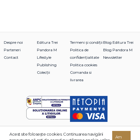
Despre noi
Editura Trei
Termeni și condiții
Blog Editura Trei
Parteneri
Pandora M
Politica de
Blog Pandora M
Contact
Lifestyle
confidențialitate
Newsletter
Publishing
Politica cookies
Colecții
Comanda si
livrarea
Acest site foloseşte cookies. Continuarea navigării
© 2026 Grupul Editorial TREI. Toate drepturile rezervate.
Am
presupune că eşti de acord cu utilizarea cookie-urilor.