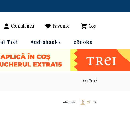
Contul meu
Favorite
Coș
al Trei
Audiobooks
eBooks
0 cărți /
Afișează:
30
60