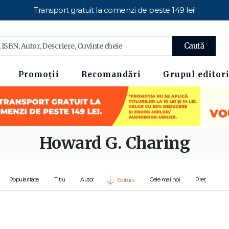
Transport gratuit la comenzi de peste 149 lei!
Caută
Promoții
Recomandări
Grupul editori
Howard G. Charing
Popularitate
Titlu
Autor
Cele mai noi
Preț
Editura