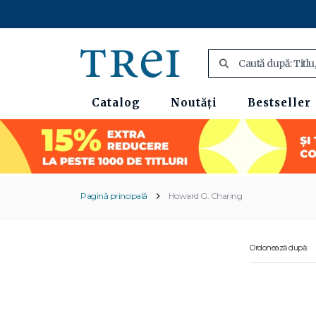
Catalog
Noutăți
Bestseller
Pagină principală
Howard G. Charing
Ordonează după: