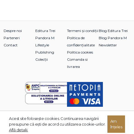
Despre noi
Editura Trei
Termeni și condiții
Blog Editura Trei
Parteneri
Pandora M
Politica de
Blog Pandora M
Contact
Lifestyle
confidențialitate
Newsletter
Publishing
Politica cookies
Colecții
Comanda si
livrarea
Acest site foloseşte cookies. Continuarea navigării
© 2026 Grupul Editorial TREI. Toate drepturile rezervate.
Am
presupune că eşti de acord cu utilizarea cookie-urilor.
înțeles
Dezvoltat de:
Află detalii.