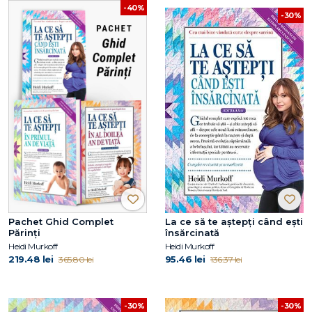
-40%
-30%
Pachet Ghid Complet
La ce să te aștepți când ești
Părinți
însărcinată
Heidi Murkoff
Heidi Murkoff
219.48 lei
95.46 lei
365.80 lei
136.37 lei
-30%
-30%