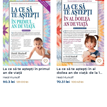
La ce să te aștepți în primul
La ce să te aștepți în al
an de viață
doilea an de viață: de la 12
la 24 de luni
Heidi Murkoff
Heidi Murkoff
90.3 lei
70.31 lei
129.00 lei
100.43 lei