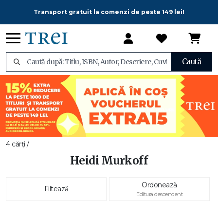
Transport gratuit la comenzi de peste 149 lei!
Caută
4 cărți /
Heidi Murkoff
Ordonează
Filtează
Editura descendent