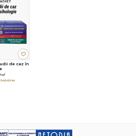
udii de caz în
e
haf
345.69 lei