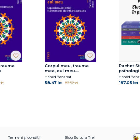
trauma
Corpul meu, trauma
Pachet St
u
mea, eul meu.
psihologi
Constelarea intenției -
Harald Banzhaf
Harald Banz
eliberarea de biografia
58.47 lei
197.05 lei
lei
83.52 lei
traumatică
Termeni și condiții
Blog Editura Trei