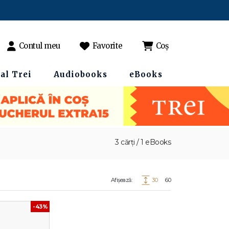
Contul meu
Favorite
Coș
al Trei
Audiobooks
eBooks
3 cărți / 1 eBooks
Afișează:
30
60
-43%