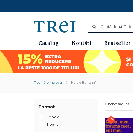
Catalog
Noutăți
Bestseller
Pagină principală
Harald Banzhaf
Ordonează după:
Format
Ebook
Tiparit