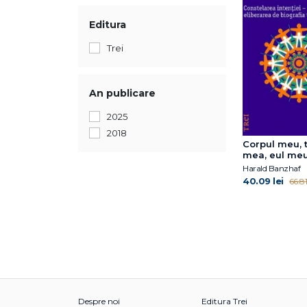
Editura
Trei
An publicare
2025
2018
Corpul meu, 
mea, eul me
Harald Banzhaf
40.09 lei
66.81 
Despre noi
Editura Trei