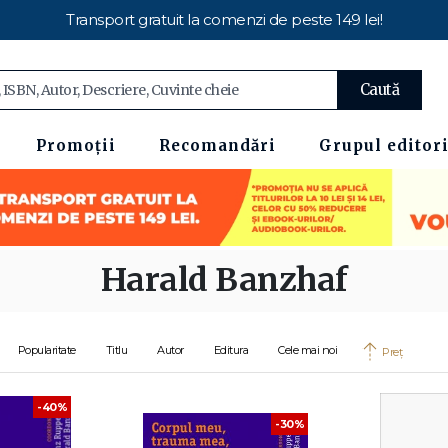
Transport gratuit la comenzi de peste 149 lei!
Caută
Promoții
Recomandări
Grupul editori
Harald Banzhaf
Popularitate
Titlu
Autor
Editura
Cele mai noi
Preț
-40%
-30%