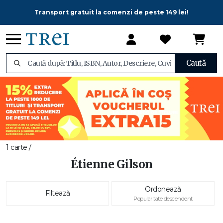
Transport gratuit la comenzi de peste 149 lei!
Caută
1 carte /
Étienne Gilson
Ordonează
Filtează
Popularitate descendent