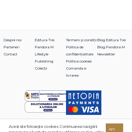
Despre noi
Editura Trei
Termeni și condiții
Blog Editura Trei
Parteneri
Pandora M
Politica de
Blog Pandora M
Contact
Lifestyle
confidențialitate
Newsletter
Publishing
Politica cookies
Colecții
Comanda si
livrarea
Acest site foloseşte cookies. Continuarea navigării
© 2026 Grupul Editorial TREI. Toate drepturile rezervate.
Am
presupune că eşti de acord cu utilizarea cookie-urilor.