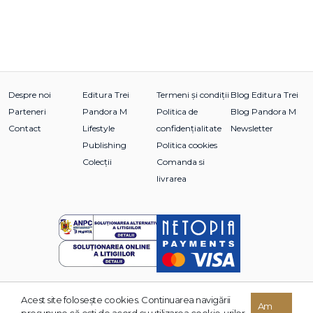
Despre noi
Editura Trei
Termeni și condiții
Blog Editura Trei
Parteneri
Pandora M
Politica de
Blog Pandora M
Contact
Lifestyle
confidențialitate
Newsletter
Publishing
Politica cookies
Colecții
Comanda si
livrarea
Acest site foloseşte cookies. Continuarea navigării
© 2026 Grupul Editorial TREI. Toate drepturile rezervate.
Am
presupune că eşti de acord cu utilizarea cookie-urilor.