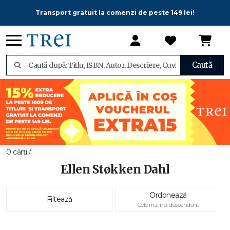
Transport gratuit la comenzi de peste 149 lei!
Caută
0 cărți /
Ellen Støkken Dahl
Ordonează
Filtează
Cele mai noi descendent