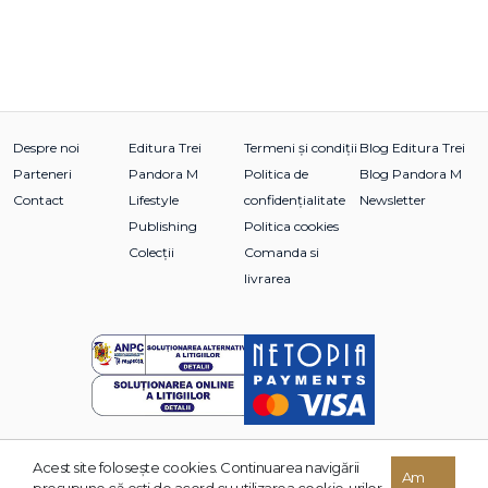
Despre noi
Editura Trei
Termeni și condiții
Blog Editura Trei
Parteneri
Pandora M
Politica de
Blog Pandora M
Contact
Lifestyle
confidențialitate
Newsletter
Publishing
Politica cookies
Colecții
Comanda si
livrarea
Acest site foloseşte cookies. Continuarea navigării
© 2026 Grupul Editorial TREI. Toate drepturile rezervate.
Am
presupune că eşti de acord cu utilizarea cookie-urilor.