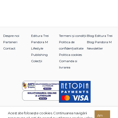
Despre noi
Editura Trei
Termeni și condiții
Blog Editura Trei
Parteneri
Pandora M
Politica de
Blog Pandora M
Contact
Lifestyle
confidențialitate
Newsletter
Publishing
Politica cookies
Colecții
Comanda si
livrarea
Acest site foloseşte cookies. Continuarea navigării
© 2026 Grupul Editorial TREI. Toate drepturile rezervate.
Am
presupune că eşti de acord cu utilizarea cookie-urilor.