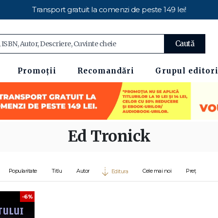
Transport gratuit la comenzi de peste 149 lei!
Caută
Promoții
Recomandări
Grupul editori
Ed Tronick
Popularitate
Titlu
Autor
Cele mai noi
Preț
Editura
-6%