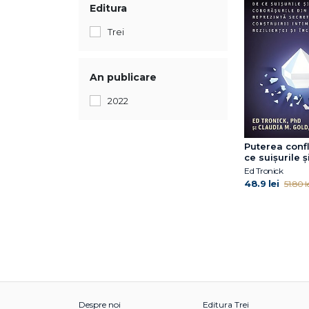
Editura
Trei
An publicare
2022
Puterea confl
ce suișurile ș
coborâșurile d
Ed Tronick
reprezintă se
48.9 lei
51.80 le
construirii int
rezilienței și
Despre noi
Editura Trei