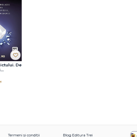
ictului. De
i
in relații
cretul
i
imității,
 încrederii
Termeni și condiții
Blog Editura Trei