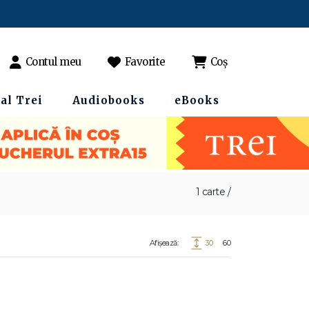
Contul meu
Favorite
Coș
al Trei
Audiobooks
eBooks
1 carte /
Afișează:
30
60