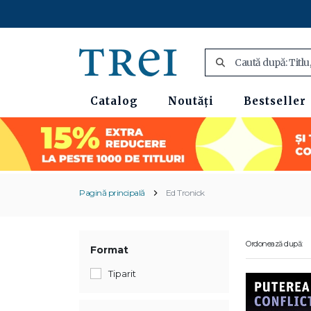
Catalog
Noutăți
Bestseller
Pagină principală
Ed Tronick
Ordonează după:
Format
Tiparit