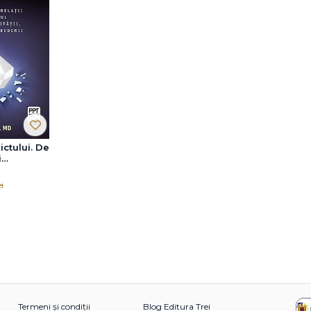
ictului. De
i
in relații
cretul
i
imității,
 încrederii
Termeni și condiții
Blog Editura Trei