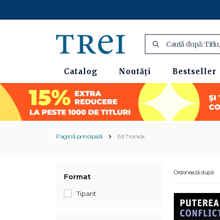
Catalog
Noutăți
Bestseller
Pagină principală
Ed Tronick
Ordonează după:
Format
Tiparit