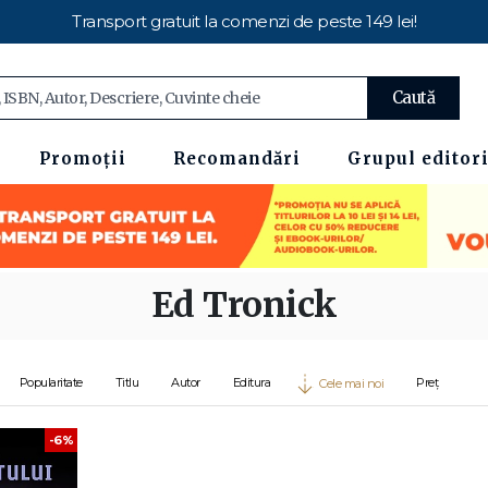
Transport gratuit la comenzi de peste 149 lei!
Caută
Promoții
Recomandări
Grupul editori
Ed Tronick
Popularitate
Titlu
Autor
Editura
Preț
Cele mai noi
-6%