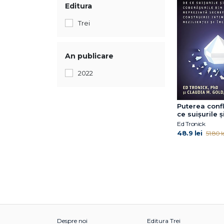
Editura
Trei
An publicare
2022
Puterea confl
ce suișurile ș
coborâșurile d
Ed Tronick
reprezintă se
48.9 lei
51.80 le
construirii int
rezilienței și
Despre noi
Editura Trei