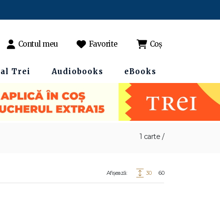
Contul meu
Favorite
Coș
al Trei
Audiobooks
eBooks
1 carte /
Afișează:
30
60