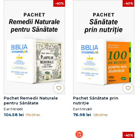
-40%
-40%
Pachet Remedii Naturale
Pachet Sănătate prin
pentru Sănătate
nutriție
Earl Mindell
Earl Mindell
104.58 lei
76.98 lei
174.29 lei
128.29 lei
-40%