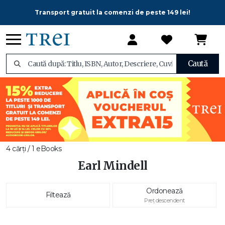
Transport gratuit la comenzi de peste 149 lei!
Caută
4 cărți / 1 eBooks
Earl Mindell
Ordonează
Filtează
Preț descendent