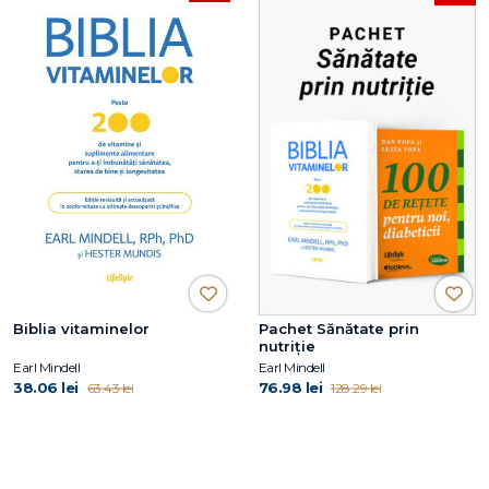
Biblia vitaminelor
Pachet Sănătate prin
nutriție
Earl Mindell
Earl Mindell
38.06 lei
76.98 lei
63.43 lei
128.29 lei