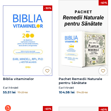
-40%
-30%
Biblia vitaminelor
Pachet Remedii Naturale
pentru Sănătate
Earl Mindell
Earl Mindell
55.51 lei
104.58 lei
79.29 lei
174.29 lei
-40%
-40%