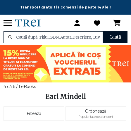
Transport gratuit la comenzi de peste 149 lei!
Caută
4 cărți / 1 eBooks
Earl Mindell
Ordonează
Filtează
Popularitate descendent